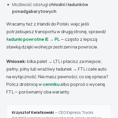
Możliwość obsługi
chłodni i ładunków
ponadgabarytowych
.
Wracamy też z Irlandii do Polski, więc jeśli
potrzebujesz transportu w drugą stronę, sprawdź
ładunki powrotne IE → PL
— często z lepszą
stawką dzięki wolnej przestrzeni na powrocie.
Wniosek:
kilka palet → LTL i płacisz za miejsce;
pełny, pilny lub wrażliwy ładunek → FTL i całe auto
na wyłączność. Nie masz pewności, co się opłaca?
Policz drobnicę w
cenniku
albo poproś o wycenę
FTL — porównamy oba warianty.
Krzysztof Kwiatkowski
— CEO Express Trucks