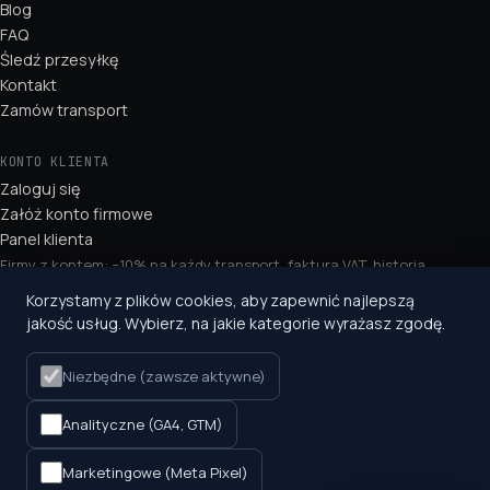
Blog
FAQ
Śledź przesyłkę
Kontakt
Zamów transport
KONTO KLIENTA
Zaloguj się
Załóż konto firmowe
Panel klienta
Firmy z kontem: −10% na każdy transport, faktura VAT, historia
przesyłek.
Korzystamy z plików cookies, aby zapewnić najlepszą
jakość usług. Wybierz, na jakie kategorie wyrażasz zgodę.
KONTAKT
+48 660 534 291
Niezbędne (zawsze aktywne)
kontakt@expresstrucks.pl
Września, ul. Leśna 10
Analityczne (GA4, GTM)
Ballivor, Co. Meath (IE)
Marketingowe (Meta Pixel)