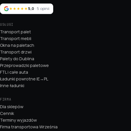
★★★★★
5,0
· 5 opinii
USŁUGI
Transport palet
Transport mebli
Okna na paletach
Transport drzwi
Palety do Dublina
Przeprowadzki paletowe
FTL i całe auta
Ładunki powrotne IE→PL
Inne ładunki
FIRMA
Dla sklepów
Cennik
Terminy wyjazdów
Firma transportowa Września