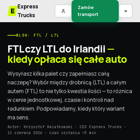
Express
Zamów
≡
Trucks
transport
BLOG
· FTL / LTL
FTL czy LTL do Irlandii
—
kiedy opłaca się całe auto
Wysyłasz kilka palet czy zapełniasz całą
naczepę? Wybór między drobnicą (LTL) a całym
autem (FTL) to nie tylko kwestia ilości — to różnica
w cenie jednostkowej, czasie i kontroli nad
ładunkiem. Podpowiadamy, kiedy który wariant
ma sens.
Autor: Krzysztof Kwiatkowski · CEO Express Trucks ·
13 czerwca 2026 · czas czytania ~5 min