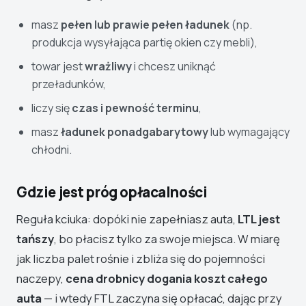
masz
pełen lub prawie pełen ładunek
(np.
produkcja wysyłająca partię okien czy mebli),
towar jest
wrażliwy
i chcesz uniknąć
przeładunków,
liczy się
czas i pewność terminu
,
masz
ładunek ponadgabarytowy
lub wymagający
chłodni.
Gdzie jest próg opłacalności
Reguła kciuka: dopóki nie zapełniasz auta,
LTL jest
tańszy
, bo płacisz tylko za swoje miejsca. W miarę
jak liczba palet rośnie i zbliża się do pojemności
naczepy,
cena drobnicy dogania koszt całego
auta
— i wtedy FTL zaczyna się opłacać, dając przy