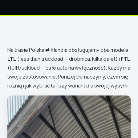
Na trasie Polska ⇄ Irlandia obsługujemy oba modele:
LTL
(less than truckload — drobnica, kilka palet) i
FTL
(full truckload — całe auto na wyłączność). Każdy ma
swoje zastosowanie. Poniżej tłumaczymy, czym się
różnią i jak wybrać tańszy wariant dla swojej wysyłki.