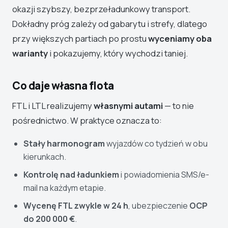
okazji szybszy, bezprzeładunkowy transport.
Dokładny próg zależy od gabarytu i strefy, dlatego
przy większych partiach po prostu
wyceniamy oba
warianty
i pokazujemy, który wychodzi taniej.
Co daje własna flota
FTL i LTL realizujemy
własnymi autami
— to nie
pośrednictwo. W praktyce oznacza to:
Stały harmonogram
wyjazdów co tydzień w obu
kierunkach.
Kontrolę nad ładunkiem
i powiadomienia SMS/e-
mail na każdym etapie.
Wycenę FTL zwykle w 24 h
, ubezpieczenie
OCP
do 200 000 €
.