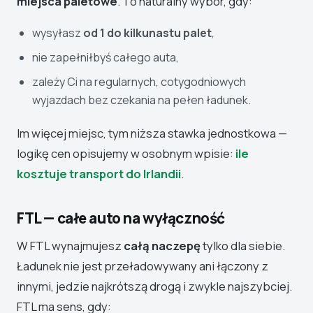
miejsca paletowe
. To naturalny wybór, gdy:
wysyłasz
od 1 do kilkunastu palet
,
nie zapełniłbyś całego auta,
zależy Ci na regularnych, cotygodniowych
wyjazdach bez czekania na pełen ładunek.
Im więcej miejsc, tym niższa stawka jednostkowa —
logikę cen opisujemy w osobnym wpisie:
ile
kosztuje transport do Irlandii
.
FTL — całe auto na wyłączność
W FTL wynajmujesz
całą naczepę
tylko dla siebie.
Ładunek nie jest przeładowywany ani łączony z
innymi, jedzie najkrótszą drogą i zwykle najszybciej.
FTL ma sens, gdy: