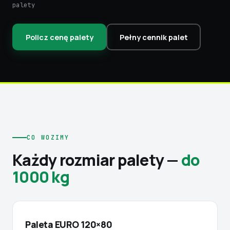
palety
Policz cenę palety
Pełny cennik palet
CO WOZIMY
Każdy rozmiar palety —
do
1000 kg
Paleta EURO 120×80