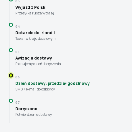
03
Wyjazd z Polski
Przesyłka rusza w trasę
04
Dotarcie do Irlandii
Towar w kraju docelowym
05
Awizacja dostawy
Planujemy dzień doręczenia
06
Dzień dostawy: przedział godzinowy
SMS + e-mail do odbiorcy
07
Doręczono
Potwierdzenie dostawy