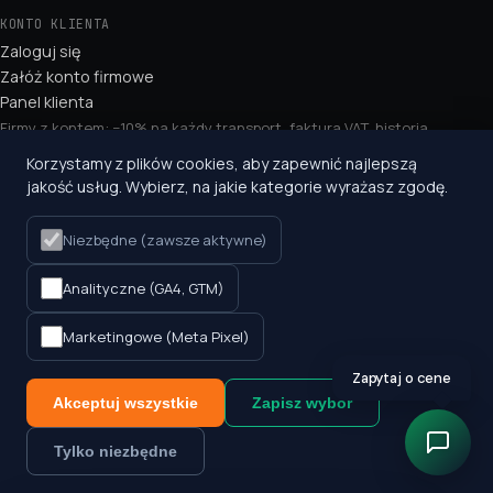
KONTO KLIENTA
Zaloguj się
Załóż konto firmowe
Panel klienta
Firmy z kontem: −10% na każdy transport, faktura VAT, historia
przesyłek.
Korzystamy z plików cookies, aby zapewnić najlepszą
jakość usług. Wybierz, na jakie kategorie wyrażasz zgodę.
KONTAKT
+48 660 534 291
Niezbędne (zawsze aktywne)
kontakt@expresstrucks.pl
Września, ul. Leśna 10
Analityczne (GA4, GTM)
Ballivor, Co. Meath (IE)
Marketingowe (Meta Pixel)
Zapytaj o cene
©
2026
Express Trucks Sp. z o.o. — część grupy SpeedPack — Polska ⇄ Irlandia
Akceptuj wszystkie
Zapisz wybór
NIP 7891769213 · KRS 0000702838 · OCP 200 000 € ·
Regulamin
·
Polityka
prywatności
Tylko niezbędne