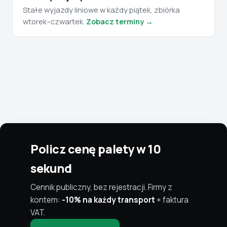
Stałe wyjazdy liniowe w każdy piątek, zbiórka
wtorek–czwartek.
Zobacz terminy →
Policz cenę palety w 10
sekund
Cennik publiczny, bez rejestracji. Firmy z
kontem:
-10% na każdy transport
+ faktura
VAT.