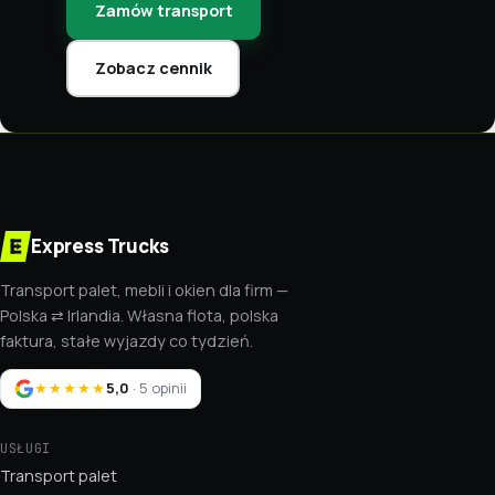
Zamów transport
Zobacz cennik
Express Trucks
Transport palet, mebli i okien dla firm —
Polska ⇄ Irlandia. Własna flota, polska
faktura, stałe wyjazdy co tydzień.
★★★★★
5,0
· 5 opinii
USŁUGI
Transport palet