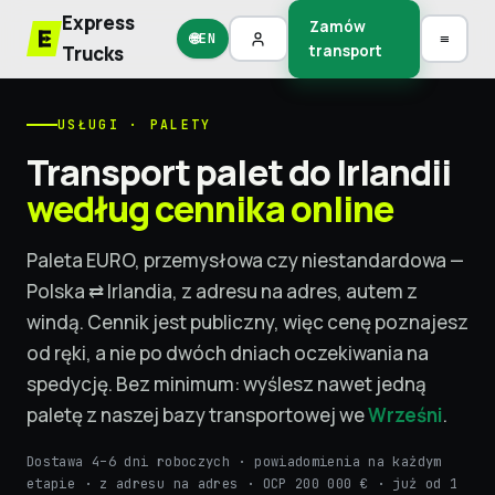
Express
Zamów
🌐
≡
EN
Trucks
transport
USŁUGI · PALETY
Transport palet do Irlandii
według cennika online
Paleta EURO, przemysłowa czy niestandardowa —
Polska ⇄ Irlandia, z adresu na adres, autem z
windą. Cennik jest publiczny, więc cenę poznajesz
od ręki, a nie po dwóch dniach oczekiwania na
spedycję. Bez minimum: wyślesz nawet jedną
paletę z naszej bazy transportowej we
Wrześni
.
Dostawa 4–6 dni roboczych · powiadomienia na każdym
etapie · z adresu na adres · OCP 200 000 € · już od 1