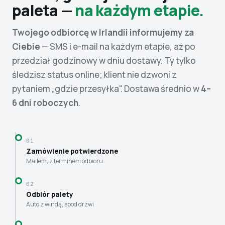
paleta —
na każdym etapie.
Twojego odbiorcę w Irlandii informujemy za
Ciebie
— SMS i e-mail na każdym etapie, aż po
przedział godzinowy w dniu dostawy. Ty tylko
śledzisz status online; klient nie dzwoni z
pytaniem „gdzie przesyłka". Dostawa średnio w
4–
6 dni roboczych
.
01
Zamówienie potwierdzone
Mailem, z terminem odbioru
02
Odbiór palety
Auto z windą, spod drzwi